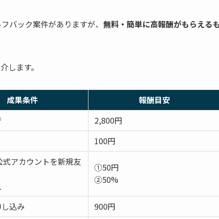
ルフバック案件がありますが、
無料・簡単に高報酬がもらえる
紹介します。
成果条件
報酬目安
行
2,800円
100円
の公式アカウントを新規友
①50円
②50%
入
申し込み
900円