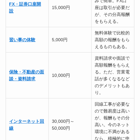
みで簡単。FX口
FX・証券口座開
15,000円
座は取引が必要だ
設
が、その分高報酬
をもらえる。
無料体験で比較的
習い事の体験
5,000円
高額の報酬をもら
えるものもある。
資料請求や面談で
高額報酬をもらえ
保険・不動産の面
る。ただ、営業電
10,000円
談・資料請求
話が多くなるなど
のデメリットもあ
り。
回線工事が必要な
ので難易度は高い
が、報酬もその分
インターネット回
30,000円～
高い。今のネット
線
50,000円
環境に不満がある
なら、積極的に申