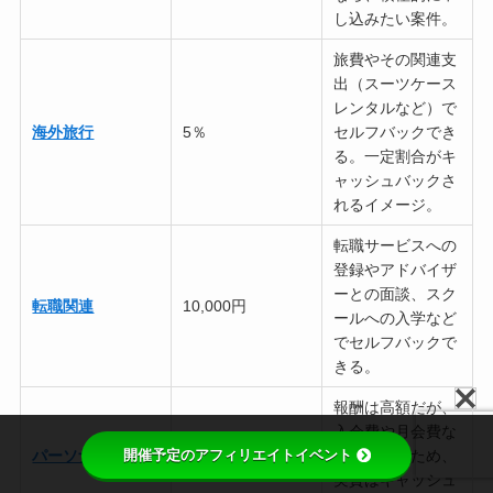
し込みたい案件。
旅費やその関連支
出（スーツケース
レンタルなど）で
海外旅行
5％
セルフバックでき
る。一定割合がキ
ャッシュバックさ
れるイメージ。
転職サービスへの
登録やアドバイザ
ーとの面談、スク
転職関連
10,000円
ールへの入学など
でセルフバックで
きる。
報酬は高額だが、
入会費や月会費な
開催予定のアフィリエイトイベント
パーソナルジム
15,000円
どがかかるため、
実質はキャッシュ